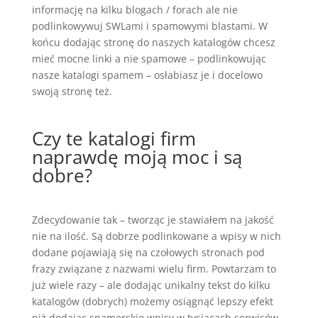
informację na kilku blogach / forach ale nie
podlinkowywuj SWLami i spamowymi blastami. W
końcu dodając stronę do naszych katalogów chcesz
mieć mocne linki a nie spamowe – podlinkowując
nasze katalogi spamem – osłabiasz je i docelowo
swoją stronę też.
Czy te katalogi firm
naprawdę moją moc i są
dobre?
Zdecydowanie tak – tworząc je stawiałem na jakość
nie na ilość. Są dobrze podlinkowane a wpisy w nich
dodane pojawiają się na czołowych stronach pod
frazy związane z nazwami wielu firm. Powtarzam to
już wiele razy – ale dodając unikalny tekst do kilku
katalogów (dobrych) możemy osiągnąć lepszy efekt
niż dodając spamerskie wpisy w tysiącach serwisów.