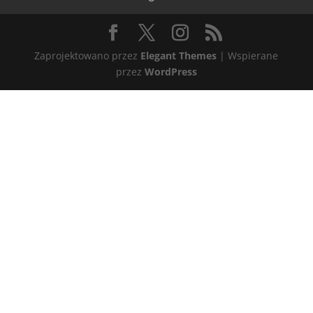
Zaprojektowano przez
Elegant Themes
| Wspierane
przez
WordPress