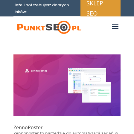
SKLEP
Jeżeli potrzebujesz dobrych
linków:
SEO
a
ZennoPoster
Zennoposter to narzędzie do automatyzacji zadań w