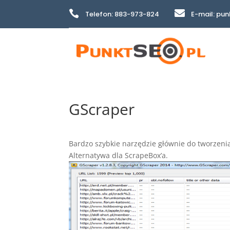


Telefon: 883-973-824
E-mail: pu
GScraper
Bardzo szybkie narzędzie głównie do tworzenia
Alternatywa dla ScrapeBox’a.