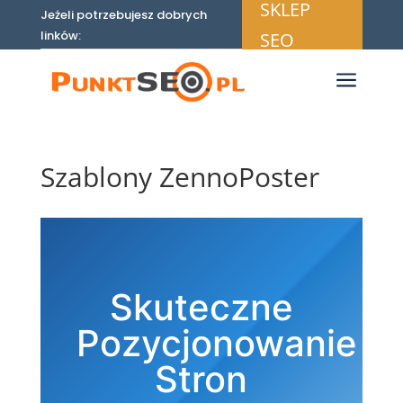
SKLEP
Jeżeli potrzebujesz dobrych
linków:
SEO
a
Szablony ZennoPoster
Skuteczne
Pozycjonowanie
Stron